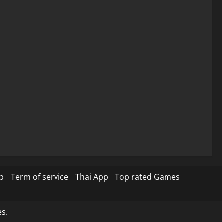
p
Term of service
Thai App
Top rated Games
s.