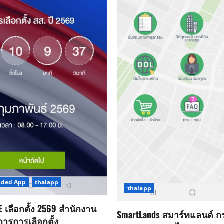
ded App
thaiapp
thaiapp
 เลือกตั้ง 2569 สำนักงาน
SmartLands สมาร์ทแลนด์ กร
รการเลือกตั้ง