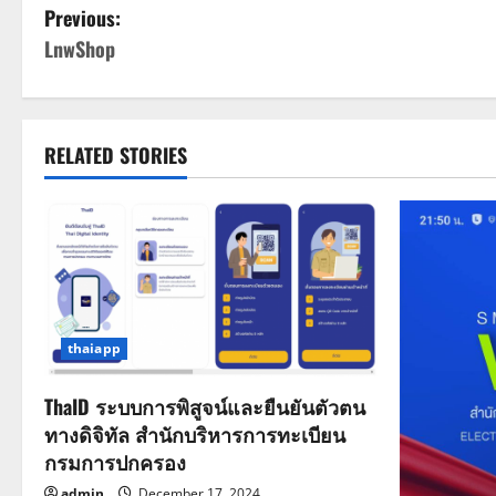
P
Previous:
LnwShop
o
s
t
RELATED STORIES
n
a
v
i
thaiapp
g
ThaID ระบบการพิสูจน์และยืนยันตัวตน
a
ทางดิจิทัล สำนักบริหารการทะเบียน
กรมการปกครอง
t
admin
December 17, 2024