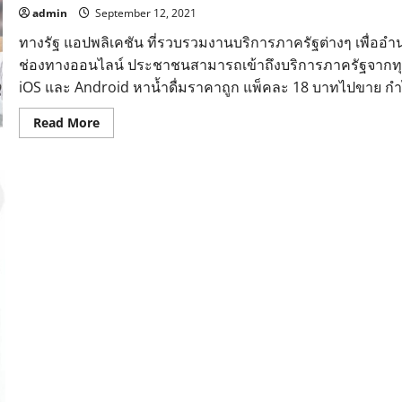
admin
September 12, 2021
ทางรัฐ แอปพลิเคชัน ที่รวบรวมงานบริการภาครัฐต่างๆ เพื่
ช่องทางออนไลน์ ประชาชนสามารถเข้าถึงบริการภาครัฐจากทุก
iOS และ Android หาน้ำดื่มราคาถูก แพ็คละ 18 บาทไปขาย กำไรี
Read
Read More
more
about
ทาง
รัฐ
รวม
บริการ
ภาค
รัฐ
อำนวย
ความ
สะดวก
ติดต่อ
ขอรับ
บริการ
ผ่าน
ช่อง
ทาง
ออนไลน์