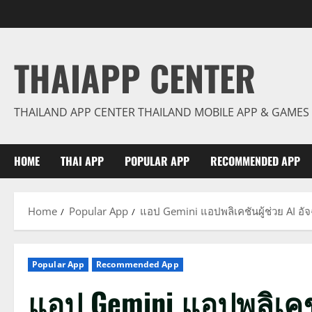
Skip
to
content
THAIAPP CENTER
THAILAND APP CENTER THAILAND MOBILE APP & GAMES
HOME
THAI APP
POPULAR APP
RECOMMENDED APP
Home
Popular App
แอป Gemini แอปพลิเคชันผู้ช่วย AI อั
Popular App
Recommended App
แอป Gemini แอปพลิเคชั