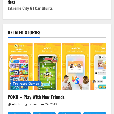
Next:
s
Extreme City GT Car Stunts
t
n
RELATED STORIES
a
v
i
g
a
Top rated Games
t
POKO – Play With New Friends
i
admin
November 29, 2019
o