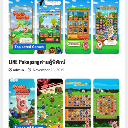
n
Top rated Games
LINE Pokopangต่ายผู้พิทักษ์
admin
November 23, 2019
Top rated Games