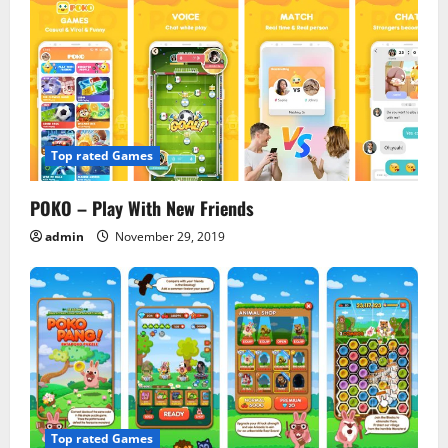
v
i
g
a
Top rated Games
t
POKO – Play With New Friends
i
admin
November 29, 2019
o
n
Top rated Games