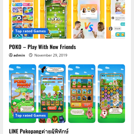
i
g
a
Top rated Games
t
POKO – Play With New Friends
i
admin
November 29, 2019
o
n
Top rated Games
LINE Pokopangต่ายผู้พิทักษ์