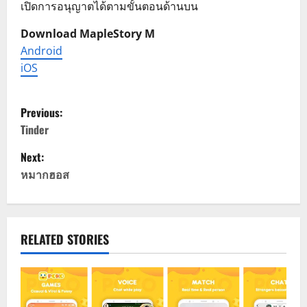
เปิดการอนุญาตได้ตามขั้นตอนด้านบน
Download MapleStory M
Android
iOS
P
Previous:
o
Tinder
Next:
s
หมากฮอส
t
n
RELATED STORIES
a
v