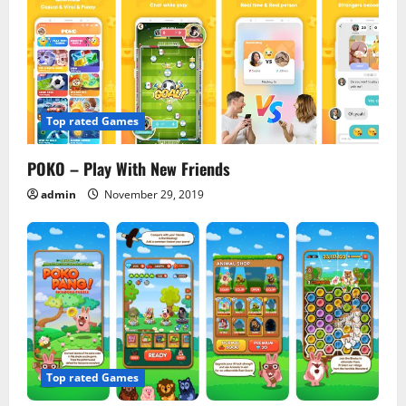
i
g
a
Top rated Games
t
POKO – Play With New Friends
i
admin
November 29, 2019
o
n
Top rated Games