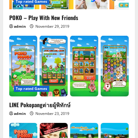
Top rated Games
t
POKO – Play With New Friends
i
admin
November 29, 2019
o
n
Top rated Games
LINE Pokopangต่ายผู้พิทักษ์
admin
November 23, 2019