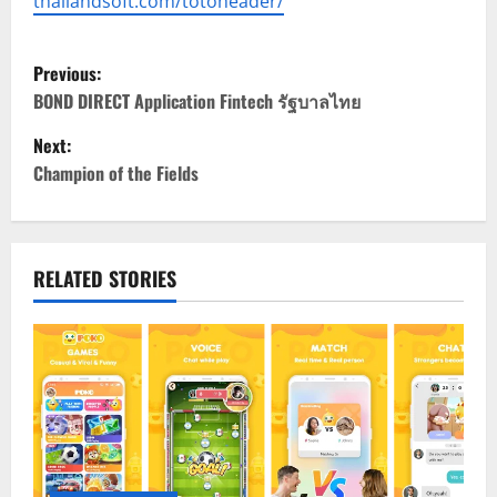
thailandsoft.com/totoheader/
P
Previous:
o
BOND DIRECT Application Fintech รัฐบาลไทย
Next:
s
Champion of the Fields
t
n
RELATED STORIES
a
v
i
g
a