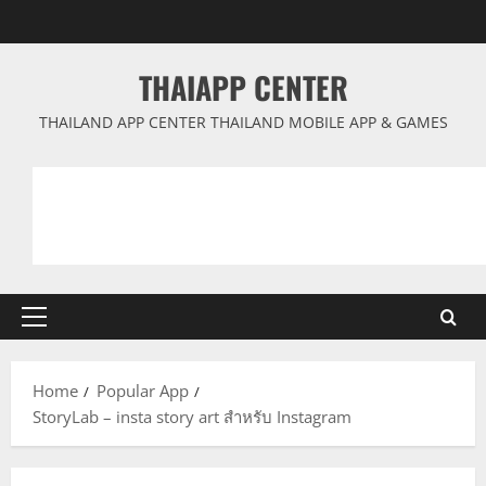
Skip
to
content
THAIAPP CENTER
THAILAND APP CENTER THAILAND MOBILE APP & GAMES
Primary
Menu
Home
Popular App
StoryLab – insta story art สำหรับ Instagram