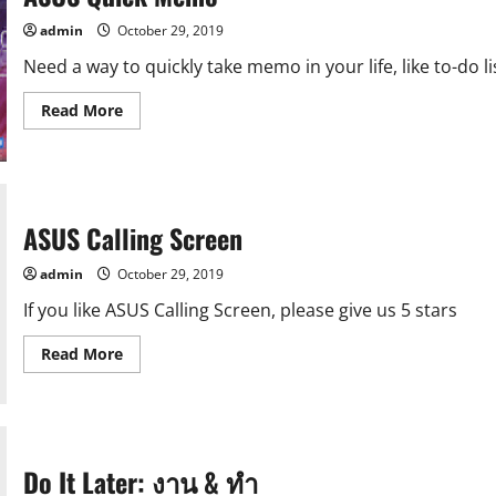
&
Form
admin
October 29, 2019
Filler.
Need a way to quickly take memo in your life, like to-do li
Read
Read More
more
about
ASUS
Quick
Memo
ASUS Calling Screen
admin
October 29, 2019
If you like ASUS Calling Screen, please give us 5 stars
Read
Read More
more
about
ASUS
Calling
Screen
Do It Later: งาน & ทำ