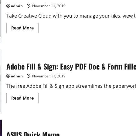
admin
November 11, 2019
Take Creative Cloud with you to manage your files, view t
Read
Read More
more
about
Adobe
Creative
Cloud
Adobe Fill & Sign: Easy PDF Doc & Form Fille
admin
November 11, 2019
The free Adobe Fill & Sign app streamlines the paperwor
Read
Read More
more
about
Adobe
Fill
&
Sign:
Easy
PDF
ASUS Quick Memo
Doc