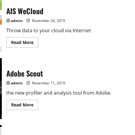
AIS WeCloud
admin
November 26, 2019
Throw data to your cloud via Internet
Read
Read More
more
about
AIS
WeCloud
Adobe Scout
admin
November 11, 2019
the new profiler and analysis tool from Adobe.
Read
Read More
more
about
Adobe
Scout