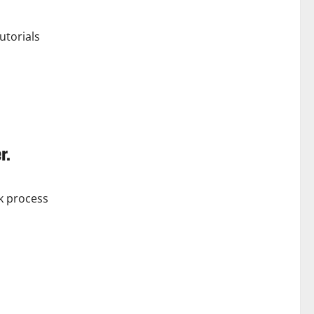
utorials
r.
k process