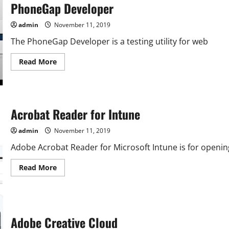
PhoneGap Developer
admin
November 11, 2019
The PhoneGap Developer is a testing utility for web
Read
Read More
more
about
PhoneGap
Developer
Acrobat Reader for Intune
admin
November 11, 2019
Adobe Acrobat Reader for Microsoft Intune is for openin
Read
Read More
more
about
Acrobat
Reader
for
Intune
Adobe Creative Cloud