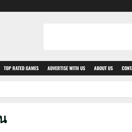
TOP RATED GAMES
ADVERTISE WITH US
ABOUT US
CONT
าน