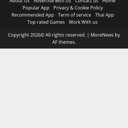
About Us
Advertise with Us
Contact us
Home
Popular App
Privacy & Cookie Policy
Recommended App
Term of service
Thai App
Top rated Games
Work With us
Copyright 2026© All rights reserved.
|
MoreNews
by
AF themes.