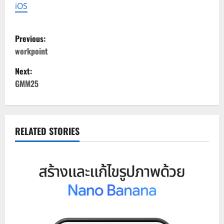
iOS
P
Previous:
o
workpoint
Next:
s
GMM25
t
n
RELATED STORIES
a
v
i
g
a