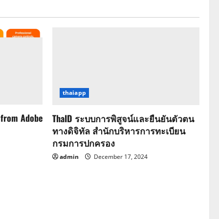
thaiapp
 from Adobe
ThaID ระบบการพิสูจน์และยืนยันตัวตน
ทางดิจิทัล สำนักบริหารการทะเบียน
กรมการปกครอง
admin
December 17, 2024