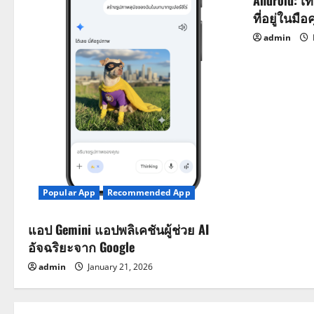
Android: เ
t
ที่อยู่ในมือ
i
admin
o
n
Popular App
Recommended App
แอป Gemini แอปพลิเคชันผู้ช่วย AI
อัจฉริยะจาก Google
admin
January 21, 2026