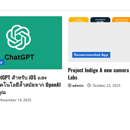
Recommended App
pp
Project Indigo A new camera
Labs
tGPT สำหรับ iOS และ
ทคโนโลยีล้ำสมัยจาก OpenAI
admin
October 22, 2025
คุณ
November 14, 2025