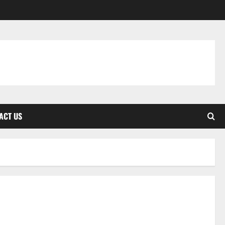
ACT US