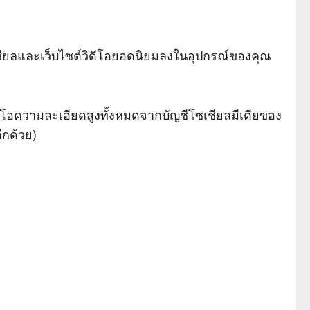
ชียลและเว็บไซต์วิดีโอยอดนิยมลงในอุปกรณ์ของคุณ
ีโอความละเอียดสูงทั้งหมดจากบัญชีโซเชียลมีเดียของ
ีกด้วย)