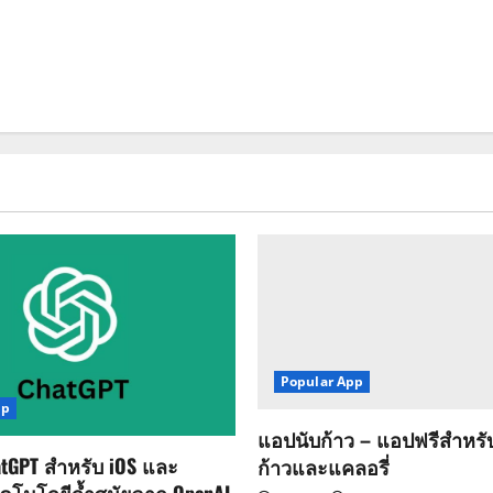
Popular App
pp
แอปนับก้าว – แอปฟรีสำหร
tGPT สำหรับ iOS และ
ก้าวและแคลอรี่