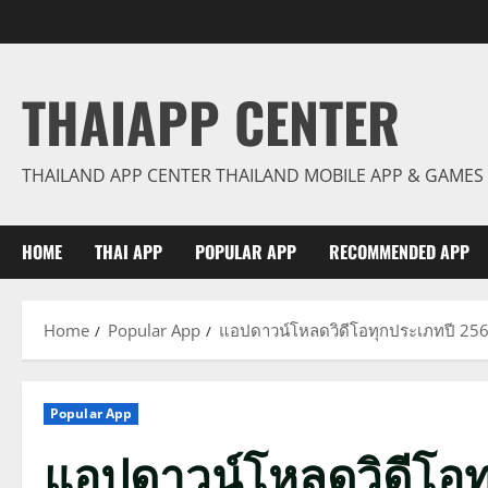
Skip
to
content
THAIAPP CENTER
THAILAND APP CENTER THAILAND MOBILE APP & GAMES
HOME
THAI APP
POPULAR APP
RECOMMENDED APP
Home
Popular App
แอปดาวน์โหลดวิดีโอทุกประเภทปี 25
Popular App
แอปดาวน์โหลดวิดีโอท