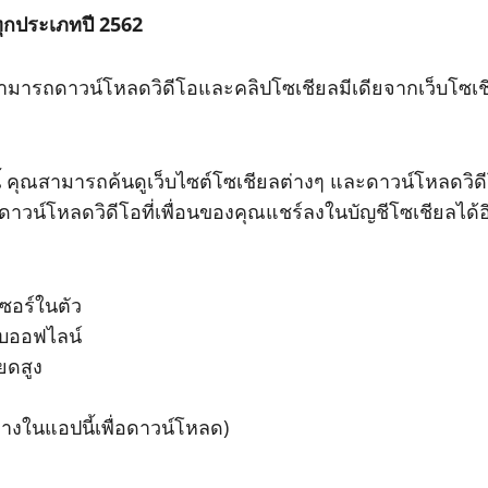
ุกประเภทปี 2562
ามารถดาวน์โหลดวิดีโอและคลิปโซเชียลมีเดียจากเว็บโซเ
ี้ คุณสามารถค้นดูเว็บไซต์โซเชียลต่างๆ และดาวน์โหลดวิด
วน์โหลดวิดีโอที่เพื่อนของคุณแชร์ลงในบัญชีโซเชียลได้อ
เซอร์ในตัว
บบออฟไลน์
ยดสูง
างในแอปนี้เพื่อดาวน์โหลด)