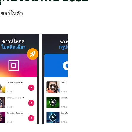
เซอร์ในตัว