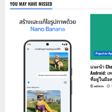
YOU MAY HAVE MISSED
Popular A
แนะนำ Cha
Android: เ
ที่อยู่ในมือ
admin