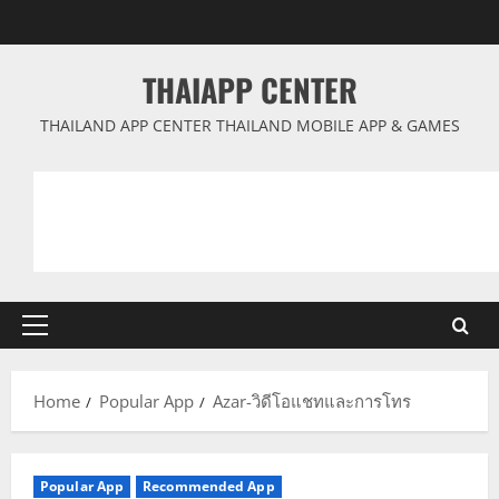
Skip
to
content
THAIAPP CENTER
THAILAND APP CENTER THAILAND MOBILE APP & GAMES
Primary
Menu
Home
Popular App
Azar-วิดีโอแชทและการโทร
Popular App
Recommended App