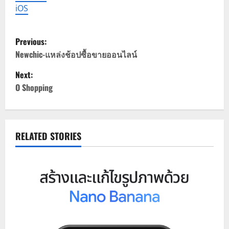
iOS
P
Previous:
o
Newchic-แหล่งช้อปซื้อขายออนไลน์
Next:
s
O Shopping
t
n
RELATED STORIES
a
v
i
g