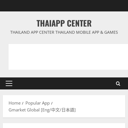
Skip
to
content
THAIAPP CENTER
THAILAND APP CENTER THAILAND MOBILE APP & GAMES
Primary
Menu
Home
Popular App
Gmarket Global [Eng/中文/日本語]