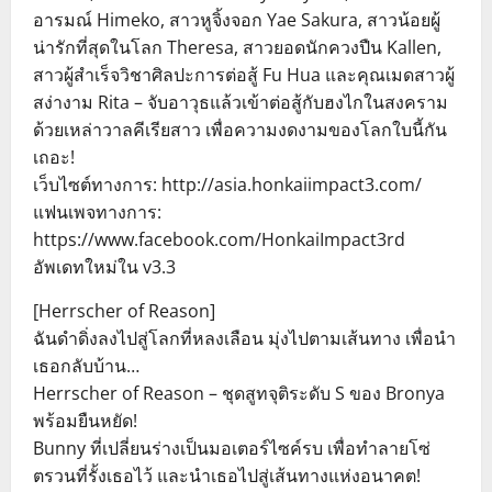
อารมณ์ Himeko, สาวหูจิ้งจอก Yae Sakura, สาวน้อยผู้
น่ารักที่สุดในโลก Theresa, สาวยอดนักควงปืน Kallen,
สาวผู้สำเร็จวิชาศิลปะการต่อสู้ Fu Hua และคุณเมดสาวผู้
สง่างาม Rita – จับอาวุธแล้วเข้าต่อสู้กับฮงไกในสงคราม
ด้วยเหล่าวาลคีเรียสาว เพื่อความงดงามของโลกใบนี้กัน
เถอะ!
เว็บไซต์ทางการ: http://asia.honkaiimpact3.com/
แฟนเพจทางการ:
https://www.facebook.com/HonkaiImpact3rd
อัพเดทใหม่ใน v3.3
[Herrscher of Reason]
ฉันดำดิ่งลงไปสู่โลกที่หลงเลือน มุ่งไปตามเส้นทาง เพื่อนำ
เธอกลับบ้าน…
Herrscher of Reason – ชุดสูทจุติระดับ S ของ Bronya
พร้อมยืนหยัด!
Bunny ที่เปลี่ยนร่างเป็นมอเตอร์ไซค์รบ เพื่อทำลายโซ่
ตรวนที่รั้งเธอไว้ และนำเธอไปสู่เส้นทางแห่งอนาคต!