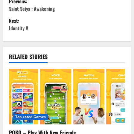
Previous:
o
Saint Seiya : Awakening
Next:
s
Identity V
t
n
RELATED STORIES
a
v
i
g
a
Top rated Games
t
POKO – Play With New Friends