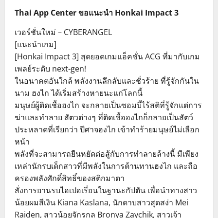
Thai App Center ขอแนะนำ Honkai Impact 3
เวอร์ชั่นใหม่ – CYBERANGEL
[แนะนำเกม]
[Honkai Impact 3] สุดยอดเกมแอ็คชั่น ACG ที่มากับเกม
เพลย์ระดับ next-gen!
ในอนาคตอันใกล้ พลังงานลึกลับและชั่วร้าย ที่รู้จักกันใน
นาม ฮงไก ได้เริ่มสร้างหายนะแก่โลกนี้
มนุษย์ผู้ติดเชื้อฮงไก จะกลายเป็นซอมบี้ไร้สติที่รู้จักแต่การ
ฆ่าและทำลาย สัตวต่างๆ ที่ติดเชื้อฮงไกก็กลายเป็นสัตว์
ประหลาดที่เรียกว่า ปีศาจฮงไก เข้าทำร้ายมนุษย์ไม่เลือก
หน้า
พลังที่จะสามารถยืนหยัดต่อสู้กับการทำลายล้างนี้ มีเพียง
เหล่านักรบเด็กสาวที่มีพลังในการต้านทานฮงไก และถือ
ครองพลังศักดิ์สิทธิ์ของสติกมาตา
สั่งการยานรบไฮเปอเรี่ยนในฐานะกัปตัน เพื่อนำทางสาว
น้อยผมสีเงิน Kiana Kaslana, นักดาบสาวสุดสง่า Mei
Raiden, สาวน้อยจักรกล Bronya Zaychik, สาวเจ้า