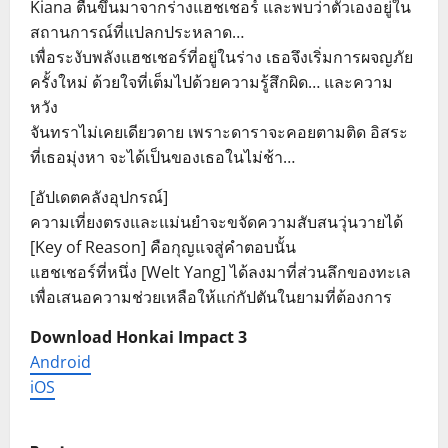
Kiana ตื่นขึ้นมาจากร่างแฮชเชอร์ และพบว่าตัวเองอยู่ใน
สถานการณ์ที่แปลกประหลาด…
เพื่อระงับพลังแฮชเชอร์ที่อยู่ในร่าง เธอจึงเริ่มการผจญภัย
ครั้งใหม่ ด้วยใจที่เต็มไปด้วยความรู้สึกผิด… และความ
หวัง
จันทราไม่เคยเดียวดาย เพราะดาราจะคอยตามติด อิสระ
ที่เธอมุ่งหา จะได้เป็นของเธอในไม่ช้า…
[อัปเดตคลังอุปกรณ์]
ความเที่ยงตรงและแม่นยำจะขจัดความสับสนวุ่นวายได้
[Key of Reason] คือกุญแจสู่คำตอบนั้น
แฮชเชอร์ที่หนึ่ง [Welt Yang] ได้ลงมาที่ส่วนลึกของทะเล
เพื่อเสนอความช่วยเหลือให้แก่กัปตันในยามที่ต้องการ
Download Honkai Impact 3
Android
iOS
P