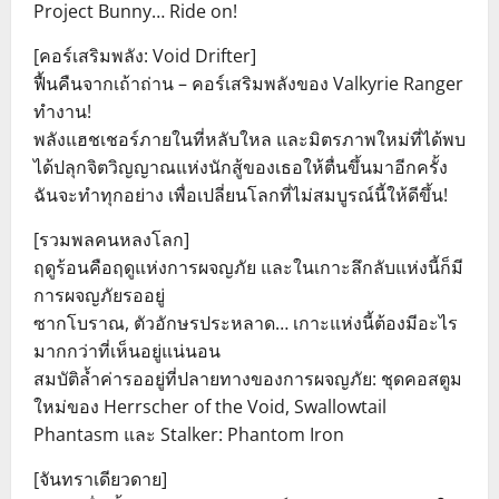
Project Bunny… Ride on!
[คอร์เสริมพลัง: Void Drifter]
ฟื้นคืนจากเถ้าถ่าน – คอร์เสริมพลังของ Valkyrie Ranger
ทำงาน!
พลังแฮชเชอร์ภายในที่หลับใหล และมิตรภาพใหม่ที่ได้พบ
ได้ปลุกจิตวิญญาณแห่งนักสู้ของเธอให้ตื่นขึ้นมาอีกครั้ง
ฉันจะทำทุกอย่าง เพื่อเปลี่ยนโลกที่ไม่สมบูรณ์นี้ให้ดีขึ้น!
[รวมพลคนหลงโลก]
ฤดูร้อนคือฤดูแห่งการผจญภัย และในเกาะลึกลับแห่งนี้ก็มี
การผจญภัยรออยู่
ซากโบราณ, ตัวอักษรประหลาด… เกาะแห่งนี้ต้องมีอะไร
มากกว่าที่เห็นอยู่แน่นอน
สมบัติล้ำค่ารออยู่ที่ปลายทางของการผจญภัย: ชุดคอสตูม
ใหม่ของ Herrscher of the Void, Swallowtail
Phantasm และ Stalker: Phantom Iron
[จันทราเดียวดาย]