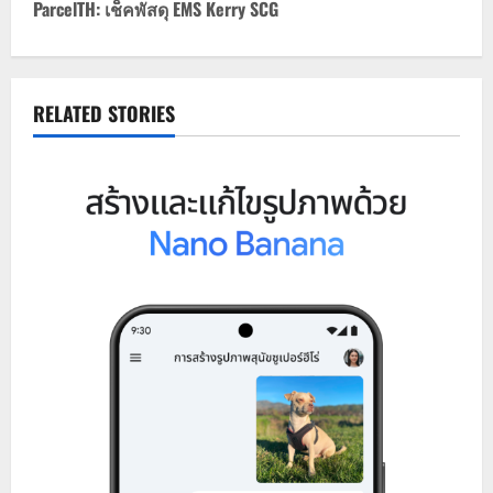
ParcelTH: เช็คพัสดุ EMS Kerry SCG
t
n
RELATED STORIES
a
v
i
g
a
t
i
o