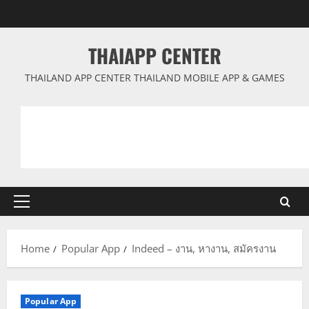
Skip
to
content
THAIAPP CENTER
THAILAND APP CENTER THAILAND MOBILE APP & GAMES
Primary
Menu
Home
Popular App
Indeed – งาน, หางาน, สมัครงาน
Popular App