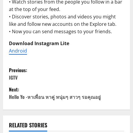
• Watch stories from the people you follow in a bar
at the top of your feed.
• Discover stories, photos and videos you might
like and follow new accounts on the Explore tab.
• Now you can send messages to your friends.
Download Instagram Lite
Android
P
Previous:
o
IGTV
Next:
s
Hello Yo -หาเพื่อน หาคู่ หนุ่มๆ สาวๆ รอคุณอยู่
t
n
RELATED STORIES
a