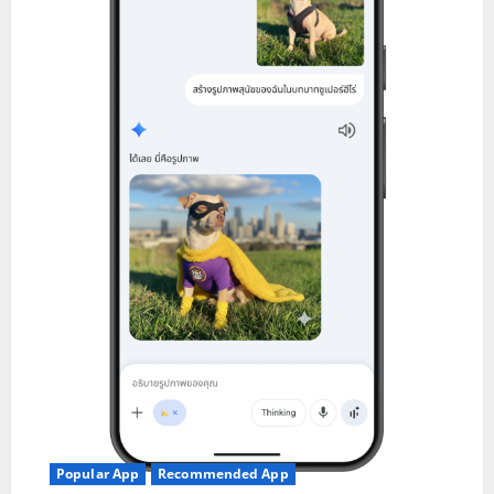
o
n
Popular App
Recommended App