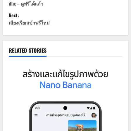
o
iflix – ดูฟรีได้แล้ว
Next:
s
เสียงเรียกเข้าฟรีใหม่
t
n
RELATED STORIES
a
v
i
g
a
t
i