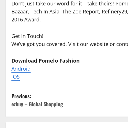
Don’t just take our word for it – take theirs! Po
Bazaar, Tech In Asia, The Zoe Report, Refinery2
2016 Award.
Get In Touch!
We’ve got you covered. Visit our website or co
Download Pomelo Fashion
Android
iOS
P
Previous:
ezbuy – Global Shopping
o
s