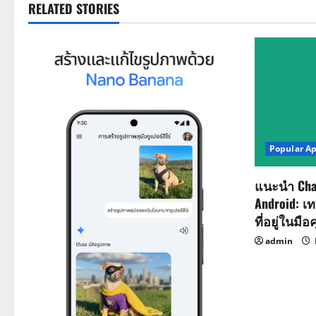
t
RELATED STORIES
n
a
v
i
Popular A
g
a
แนะนำ Cha
Android: เ
t
ที่อยู่ในมือ
i
admin
o
n