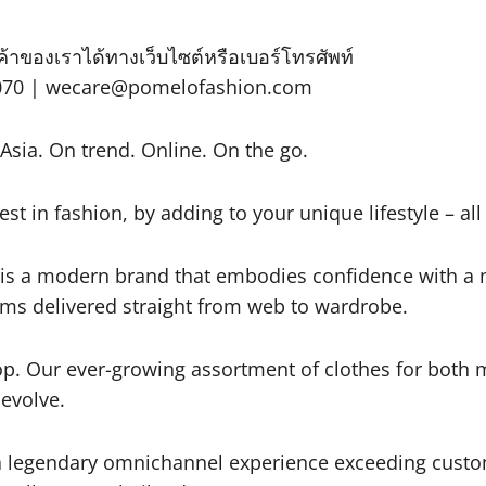
้าของเราได้ทางเว็บไซต์หรือเบอร์โทรศัพท์
4070 | wecare@pomelofashion.com
sia. On trend. Online. On the go.
st in fashion, by adding to your unique lifestyle – a
 is a modern brand that embodies confidence with a 
ms delivered straight from web to wardrobe.
p. Our ever-growing assortment of clothes for both 
evolve.
a legendary omnichannel experience exceeding custom