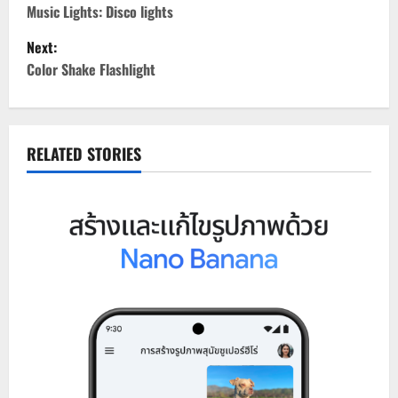
o
Music Lights: Disco lights
Next:
s
Color Shake Flashlight
t
n
RELATED STORIES
a
v
i
g
a
t
i