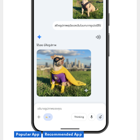
o
n
Popular App
Recommended App